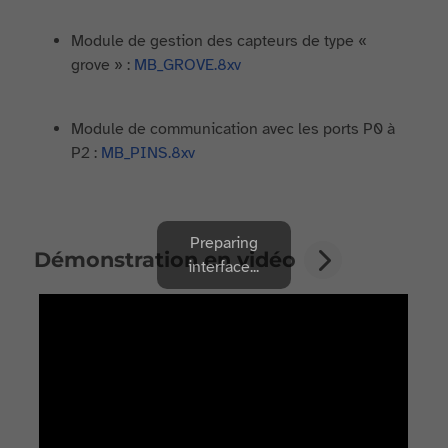
Module de gestion des capteurs de type «
grove » :
MB_GROVE.8xv
Module de communication avec les ports P0 à
P2 :
MB_PINS.8xv
Preparing
Démonstration en vidéo
interface...