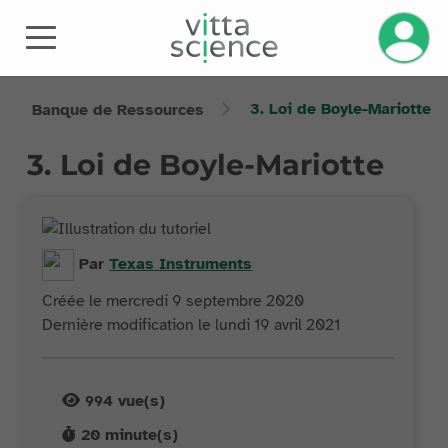
3. Loi de Boyle-Mariotte
Banque de Ressources
3. Loi de Boyle-Mariotte
Par
Texas
Instruments
Créée le mercredi 9 septembre 2020
Dernière modification le lundi 19 avril 2021
994
vue(s)
20
minute(s)