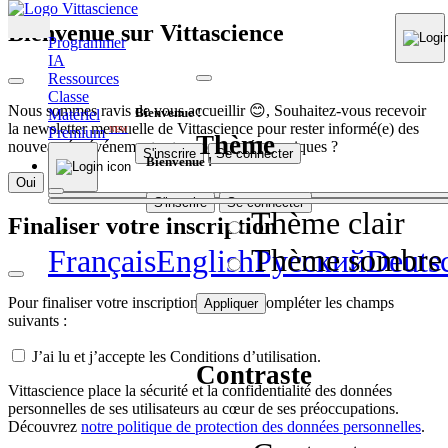
Bienvenue sur Vittascience
Programmer
IA
Ressources
Classe
Nous sommes ravis de vous accueillir 😊, Souhaitez-vous recevoir
Bienvenue !
Matériel
la newsletter mensuelle de Vittascience pour rester informé(e) des
Premium
NEW
Thème
nouveautés, événements et contenus pédagogiques ?
S'inscrire
Se connecter
Bienvenue !
Oui
Non
S'inscrire
Se connecter
Thème clair
Finaliser votre inscription
Thème sombre
Français
English
Pусский
Deuts
Pour finaliser votre inscription, veuillez compléter les champs
Appliquer
suivants :
J’ai lu et j’accepte les Conditions d’utilisation.
Contraste
Vittascience place la sécurité et la confidentialité des données
personnelles de ses utilisateurs au cœur de ses préoccupations.
Découvrez
notre politique de protection des données personnelles
.