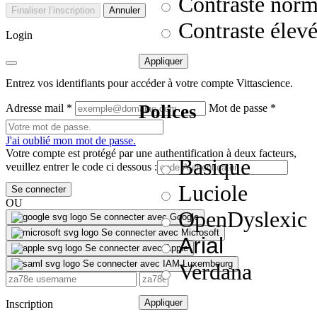
Contraste norm
Finaliser l’inscription
Annuler
Contraste élev
Login
Appliquer
Entrez vos identifiants pour accéder à votre compte Vittascience.
Polices
Adresse mail
*
Mot de passe
*
J'ai oublié mon mot de passe.
Votre compte est protégé par une authentification à deux facteurs,
Basique
veuillez entrer le code ci dessous :
Luciole
Se connecter
OU
OpenDyslexic
Se connecter avec Google
Se connecter avec Microsoft
Arial
Se connecter avec Apple
Se connecter avec IAM Luxembourg
Verdana
Appliquer
Inscription