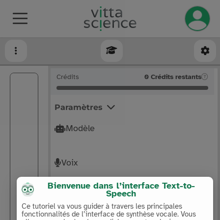
Gérez v
Crédits
0
Crédits restants
Paramètres
Modèle
Voix
Bienvenue dans l’interface Text-to-
Speech
Ambiance
Ce tutoriel va vous guider à travers les principales
fonctionnalités de l’interface de synthèse vocale. Vous