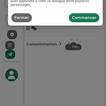
allez apprendre à créer un dialogue entre plusieurs
personnages.
Phonèmes
Fermer
Commencer
Aléatoire
Olivier & Élise
L'IA
Pauline & Valentin
M
Mode
Consommation
CO
2