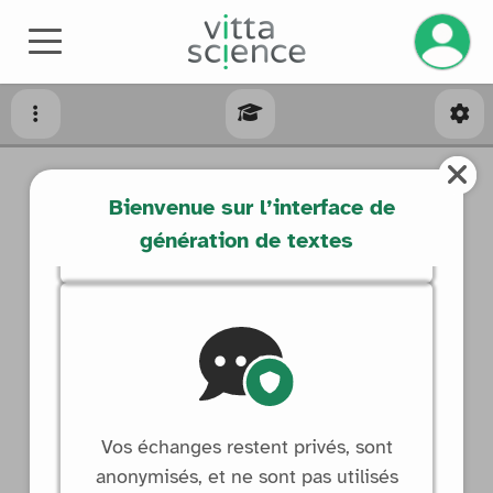
Gérez v
Découvrez comment fonctionne
Bienvenue sur l’interface de
l'intelligence artificielle et explorez
génération de textes
ses enjeux environnementaux.
Vos échanges restent privés, sont
anonymisés, et ne sont pas utilisés