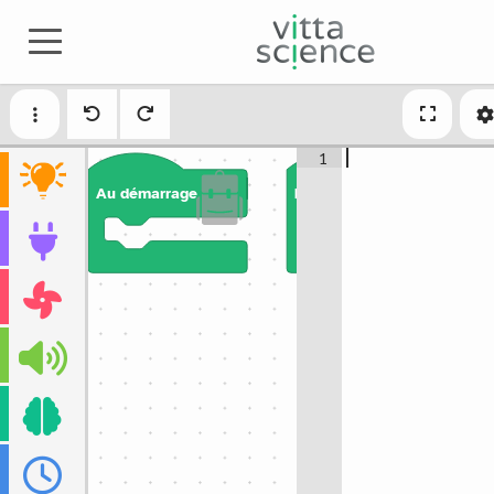
1
Au démarrage
Répéter indéfiniment