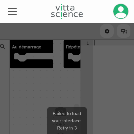
Gérez v
1
Au démarrage
Répéter indéfiniment
Failed to load
your interface.
Retry in 3