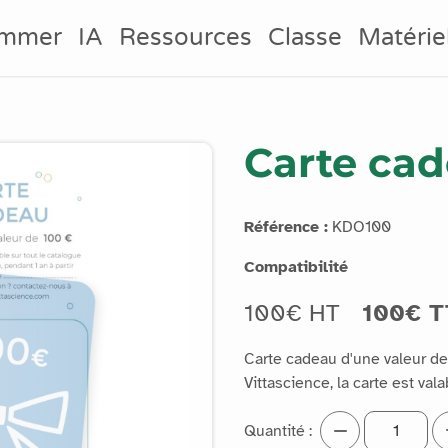
ammer
IA
Ressources
Classe
Matérie
Carte ca
Référence :
KDO100
Compatibilité
100€ HT
100€ T
Carte cadeau d'une valeur de
Vittascience, la carte est vala
Quantité :