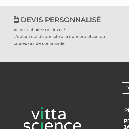
DEVIS PERSONNALISÉ
Vous souhaitez un devis ?
L'option est disponible à la dernière étape du
processus de commande.
P
P
I