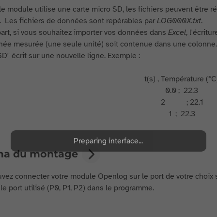
 module utilise une carte micro SD, les fichiers peuvent être ré
 Les fichiers de données sont repérables par
LOG000X.txt
.
part, si vous souhaitez importer vos données dans
Excel
, l'écrit
ée mesurée (une seule unité) soit contenue dans une colonne. U
SD" écrit sur une nouvelle ligne. Exemple :
t(s) , Température (°C
0.0 ; 22.3
2 ; 22.1
1 ; 22.3
Preparing interface...
ma du montage
vez connecter votre module Openlog sur le port de votre choix sur
le port utilisé (P0, P1, P2) dans le programme.