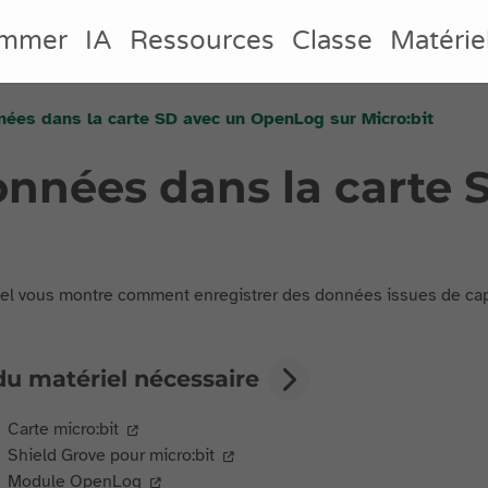
ammer
IA
Ressources
Classe
Matérie
nées dans la carte SD avec un OpenLog sur Micro:bit
données dans la carte
iel vous montre comment enregistrer des données issues de cap
du matériel nécessaire
Carte micro:bit
Shield Grove pour micro:bit
Module OpenLog