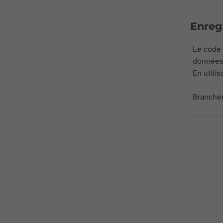
Enregi
Le code 
données 
En utili
Brancher 