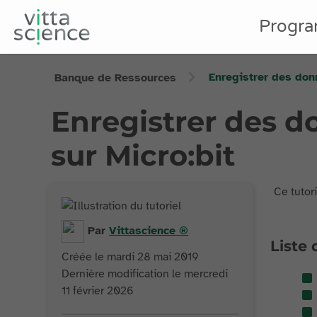
Progr
Enregistrer des don
Banque de Ressources
Enregistrer des 
sur Micro:bit
Ce tutor
Par
Vittascience
®
Liste 
Créée le mardi 28 mai 2019
Dernière modification le mercredi
11 février 2026