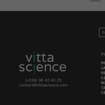
P
P
I
R
C
(+33)6 36 42 42 25
M
contact@vittascience.com
T
C