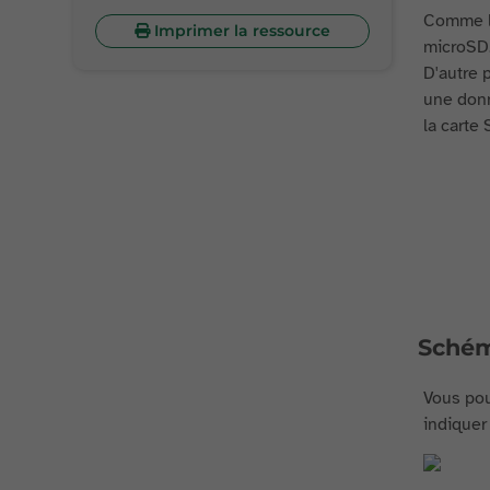
Comme le
Imprimer la ressource
microSD.
D'autre 
une donn
la carte 
Sché
Vous pou
indiquer 