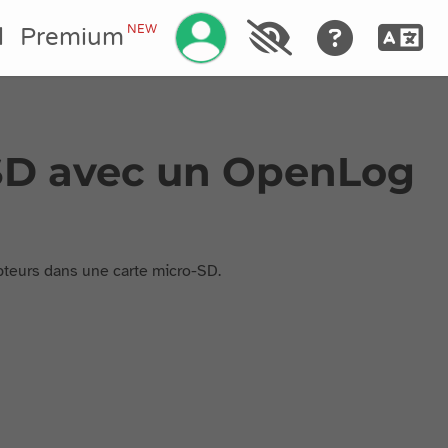
Gérez votre compte
NEW
l
Premium
 SD avec un OpenLog
teurs dans une carte micro-SD.