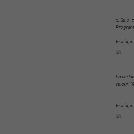
c. Quel 
Progra
Explique
La varia
valeur “0
Explique