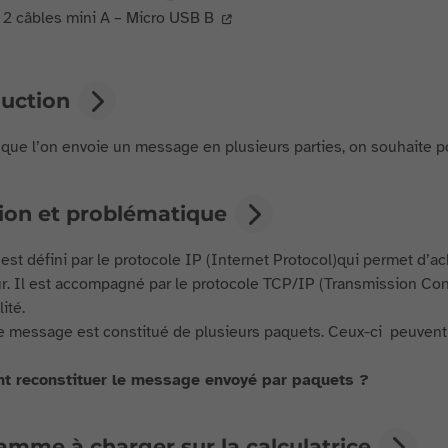
2 câbles mini A – Micro USB B
duction
que l’on envoie un message en plusieurs parties, on souhaite po
tion et problématique
 est défini par le protocole IP (Internet Protocol)qui permet d’a
r. Il est accompagné par le protocole TCP/IP (Transmission Contr
lité.
le message est constitué de plusieurs paquets. Ceux-ci peuvent 
 reconstituer le message envoyé par paquets ?
amme à charger sur la calculatrice