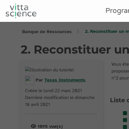
Progr
2. Reconstituer un
Banque de Ressources
2. Reconstituer 
Vous ête
proposer
n°2 pour
Par
Texas
Instruments
Créée le lundi 22 mars 2021
Dernière modification le dimanche
Liste 
18 avril 2021
1095
vue(s)