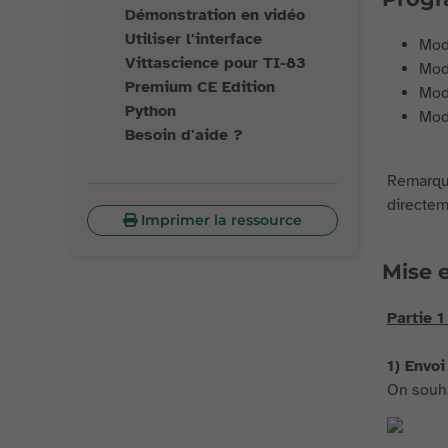
Démonstration en vidéo
Utiliser l'interface
Modu
Vittascience pour TI-83
Modu
Premium CE Edition
Modu
Python
Modu
Besoin d'aide ?
Remarque
directeme
Imprimer la ressource
Mise e
Partie 
1) Envoi
On souha