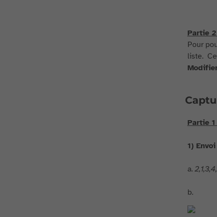
Partie 
Pour pou
liste. C
Modifie
Captu
Partie 
1) Envoi
a.
2,1,3,4,
b.