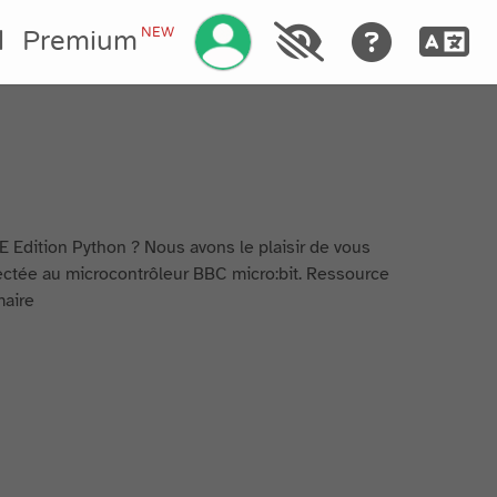
Gérez votre compte
NEW
l
Premium
E Edition Python ? Nous avons le plaisir de vous
nectée au microcontrôleur BBC micro:bit. Ressource
maire