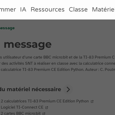
ammer
IA
Ressources
Classe
Matérie
 message
un message
s utilisateur d’une carte BBC micro:bit et de la TI-83 Premium C
 des activités SNT à réaliser en classe avec la calculatrice con
 calculatrice TI-83 Premium CE Edition Python. Auteur : C. Poul
du matériel nécessaire
2 calculatrices TI-83 Premium CE Edition Python
Logiciel TI-Connect CE
2 cartes BBC micro:bit